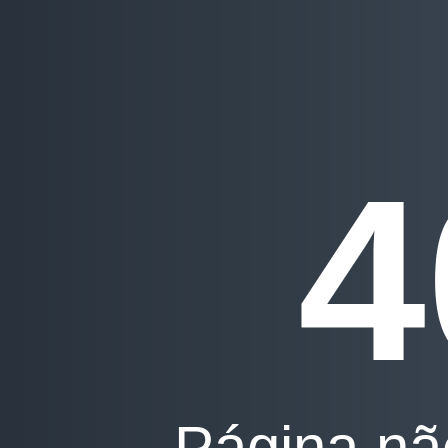
4
Página nã