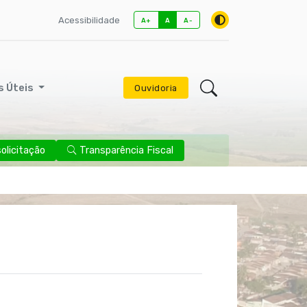
Acessibilidade
A+
A
A-
s Úteis
Ouvidoria
licitação
Transparência Fiscal