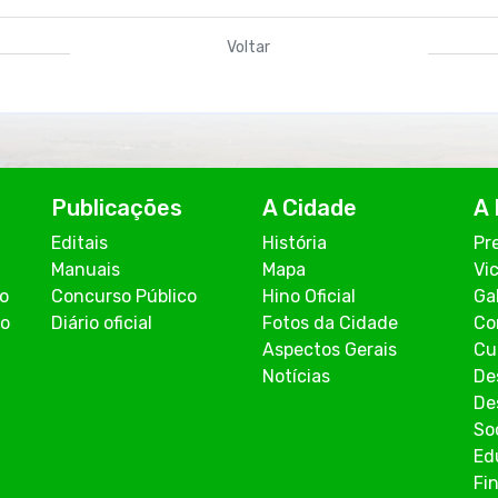
Voltar
Publicações
A Cidade
A 
Editais
História
Pr
Manuais
Mapa
Vi
co
Concurso Público
Hino Oficial
Ga
ão
Diário oficial
Fotos da Cidade
Co
Aspectos Gerais
Cu
Notícias
De
De
So
Ed
Fi