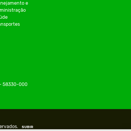
anejamento e
ministração
úde
ansportes
o - 58330-000
servados.
SUBIR