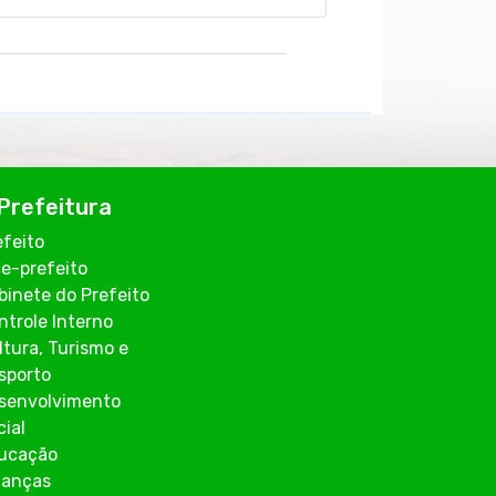
Prefeitura
efeito
ce-prefeito
binete do Prefeito
ntrole Interno
ltura, Turismo e
sporto
senvolvimento
cial
ucação
nanças