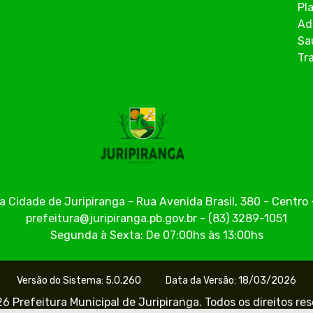
Pl
Ad
Sa
Tr
a Cidade de Juripiranga - Rua Avenida Brasil, 380 - Centr
prefeitura@juripiranga.pb.gov.br - (83) 3289-1051
Segunda à Sexta: De 07:00hs às 13:00hs
Versão do Sistema: 5.0.260
Data da Versão: 18/03/2026
6 Prefeitura Municipal de Juripiranga. Todos os direitos re