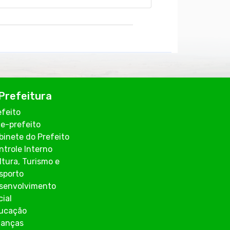
Prefeitura
efeito
ce-prefeito
binete do Prefeito
ntrole Interno
ltura, Turismo e
sporto
senvolvimento
cial
ucação
nanças