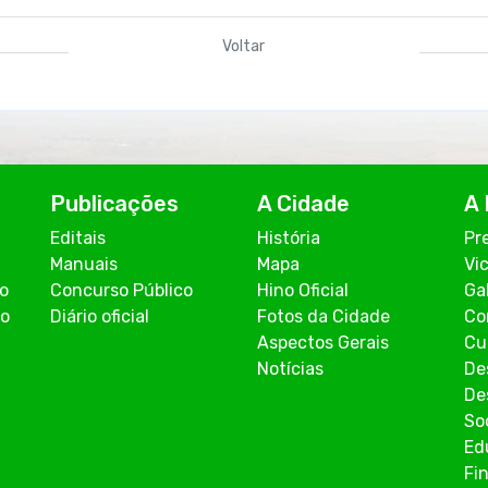
Voltar
Publicações
A Cidade
A 
Editais
História
Pr
Manuais
Mapa
Vi
co
Concurso Público
Hino Oficial
Ga
ão
Diário oficial
Fotos da Cidade
Co
Aspectos Gerais
Cu
Notícias
De
De
So
Ed
Fi