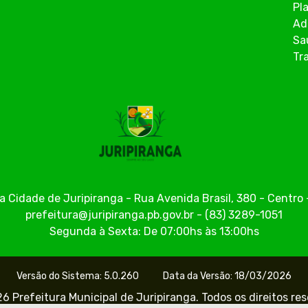
Pl
Ad
Sa
Tr
a Cidade de Juripiranga - Rua Avenida Brasil, 380 - Centr
prefeitura@juripiranga.pb.gov.br - (83) 3289-1051
Segunda à Sexta: De 07:00hs às 13:00hs
Versão do Sistema: 5.0.260
Data da Versão: 18/03/2026
6 Prefeitura Municipal de Juripiranga. Todos os direitos re