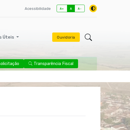
Acessibilidade
A+
A
A-
s Úteis
Ouvidoria
licitação
Transparência Fiscal