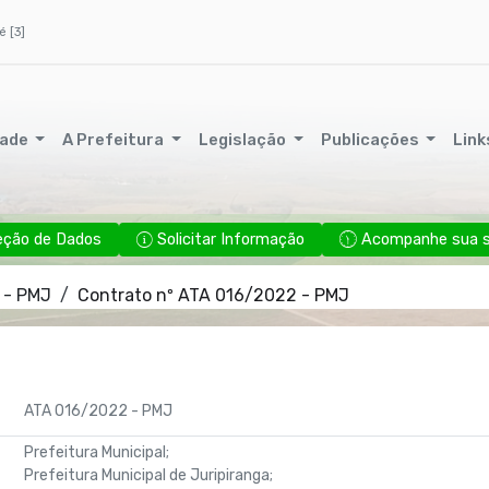
é [3]
dade
A Prefeitura
Legislação
Publicações
Link
eção de Dados
Solicitar Informação
Acompanhe sua so
 - PMJ
Contrato nº ATA 016/2022 - PMJ
ATA 016/2022 - PMJ
Prefeitura Municipal;
Prefeitura Municipal de Juripiranga;