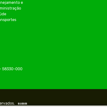
anejamento e
ministração
úde
ansportes
o - 58330-000
servados.
SUBIR