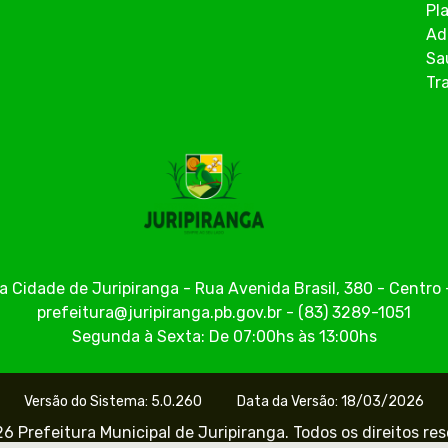
Pl
Ad
Sa
Tr
a Cidade de Juripiranga - Rua Avenida Brasil, 380 - Centr
prefeitura@juripiranga.pb.gov.br - (83) 3289-1051
Segunda à Sexta: De 07:00hs às 13:00hs
Versão do Sistema: 5.0.260
Data da Versão: 18/03/2026
6 Prefeitura Municipal de Juripiranga. Todos os direitos re