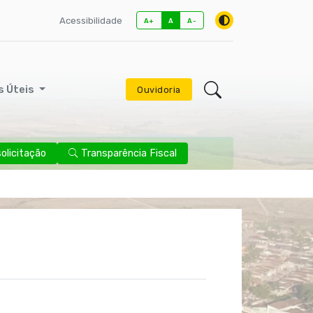
Acessibilidade
A+
A
A-
s Úteis
Ouvidoria
licitação
Transparência Fiscal