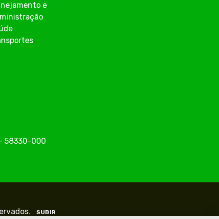
anejamento e
ministração
úde
ansportes
o - 58330-000
servados.
SUBIR