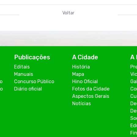
Voltar
Publicações
A Cidade
A 
Editais
História
Pr
Manuais
Mapa
Vi
co
Concurso Público
Hino Oficial
Ga
ão
Diário oficial
Fotos da Cidade
Co
Aspectos Gerais
Cu
Notícias
De
De
So
Ed
Fi