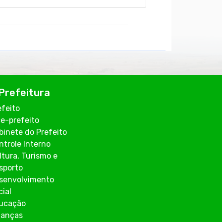
Prefeitura
efeito
ce-prefeito
binete do Prefeito
ntrole Interno
ltura, Turismo e
sporto
senvolvimento
cial
ucação
nanças