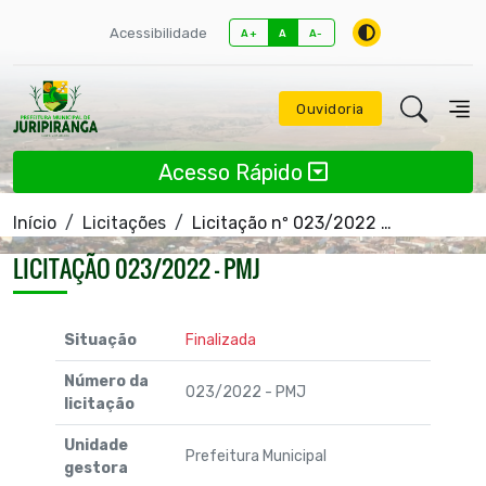
Acessibilidade
A+
A
A-
Ouvidoria
Acesso Rápido
Início
Licitações
Licitação nº 023/2022 - PMJ
LICITAÇÃO 023/2022 - PMJ
Situação
Finalizada
Número da
023/2022 - PMJ
licitação
Unidade
Prefeitura Municipal
gestora