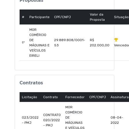
Valor da
#
Participante
CPF/CNPJ
Situação
Proposta
MOR
COMÉRCIO
DE
29.889.808/0001-
R$
1º
MÁQUINAS E
53
202.000,00
Vencedo
VEÍCULOS
EIRELI
Contratos
Licitação
Contrato
Fornecedor
CPF/CNPJ
Assinatura
MOR
COMÉRCIO
CONTRATO
023/2022
DE
08-04-
020/2022
- PMJ
MÁQUINAS
2022
- PMJ
E VEÍCULOS