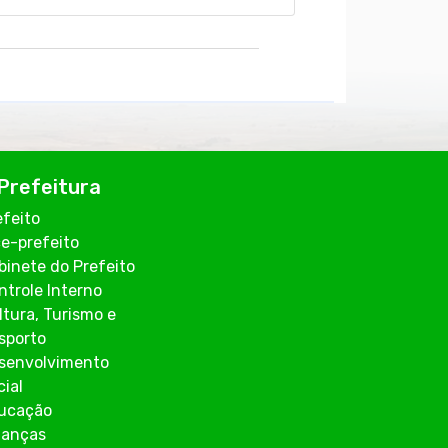
Prefeitura
efeito
ce-prefeito
binete do Prefeito
ntrole Interno
ltura, Turismo e
sporto
senvolvimento
cial
ucação
nanças