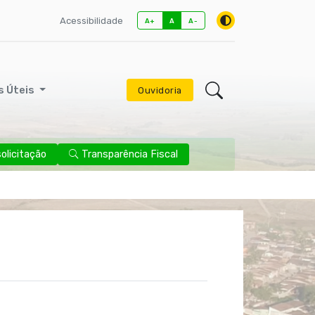
Acessibilidade
A+
A
A-
s Úteis
Ouvidoria
licitação
Transparência Fiscal