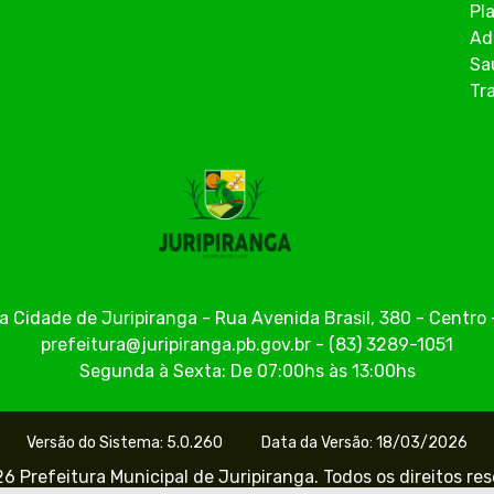
Pl
Ad
Sa
Tr
a Cidade de Juripiranga - Rua Avenida Brasil, 380 - Centr
prefeitura@juripiranga.pb.gov.br - (83) 3289-1051
Segunda à Sexta: De 07:00hs às 13:00hs
Versão do Sistema: 5.0.260
Data da Versão: 18/03/2026
6 Prefeitura Municipal de Juripiranga. Todos os direitos re