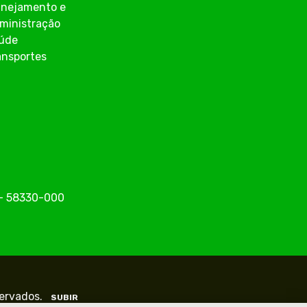
anejamento e
ministração
úde
ansportes
o - 58330-000
servados.
SUBIR