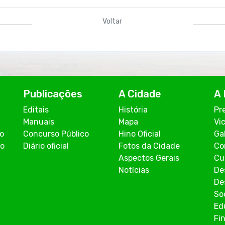
Voltar
Publicações
A Cidade
A 
Editais
História
Pr
Manuais
Mapa
Vi
co
Concurso Público
Hino Oficial
Ga
ão
Diário oficial
Fotos da Cidade
Co
Aspectos Gerais
Cu
Notícias
De
De
So
Ed
Fi