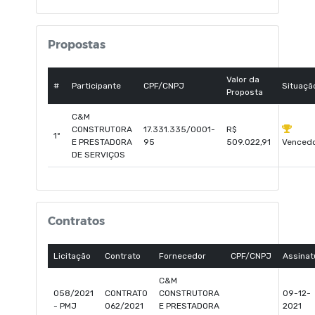
Propostas
Valor da
#
Participante
CPF/CNPJ
Situaçã
Proposta
C&M
CONSTRUTORA
17.331.335/0001-
R$
1º
E PRESTADORA
95
509.022,91
Venced
DE SERVIÇOS
Contratos
Licitação
Contrato
Fornecedor
CPF/CNPJ
Assinat
C&M
058/2021
CONTRATO
CONSTRUTORA
09-12-
- PMJ
062/2021
E PRESTADORA
2021