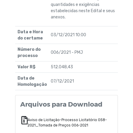
quantidades e exigências
estabelecidas neste Edital e seus
anexos.
Data e Hora
03/12/2021 10:00
do certame
Número do
006/2021 - PMJ
processo
Valor R$
512.048,43
Data de
07/12/2021
Homologação
Arquivos para Download
Aviso de Licitação-Processo Licitatório 058-
2021_Tomada de Preços 006-2021