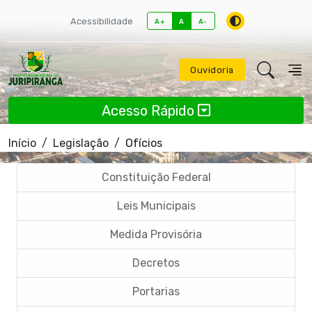
Acessibilidade
A+
A
A-
Ouvidoria
Acesso Rápido
Início
Legislação
Ofícios
Constituição Federal
Leis Municipais
Medida Provisória
Decretos
Portarias