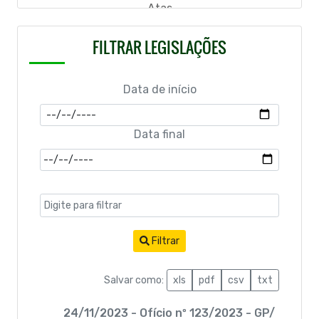
Atas
Código Tributario
FILTRAR LEGISLAÇÕES
Ofícios
Data de início
LGPD
Resolução
Data final
Lei de Acesso à Informação
Filtrar
Salvar como:
xls
pdf
csv
txt
24/11/2023 - Ofício nº 123/2023 - GP/