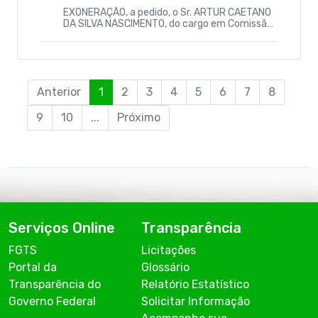
EXONERAÇÃO, a pedido, o Sr. ARTUR CAETANO
DA SILVA NASCIMENTO, do cargo em Comissão
de COORDENADOR DE TRANSPORTE ESCOLAR –
SETRAN- CC-5, vinculado à Secretaria Municip
al de Transporte de Juripiranga-PB.
Anterior
1
2
3
4
5
6
7
8
9
10
...
Próximo
Serviços Online
Transparência
FGTS
Licitações
Portal da
Glossário
Transparência do
Relatório Estatístico
Governo Federal
Solicitar Informação