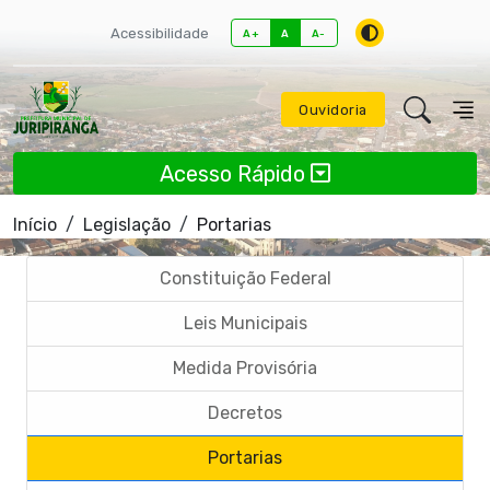
Acessibilidade
A+
A
A-
Ouvidoria
Acesso Rápido
Início
Legislação
Portarias
Constituição Federal
Leis Municipais
Medida Provisória
Decretos
Portarias