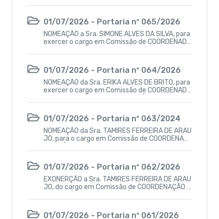
ENTE DE ATENÇÃO À SAÚDE– SMS- CC-3.1, vinc
ulado à Secretaria Municipal de Saúde de Juripi
ranga-PB
01/07/2026 - Portaria nº 065/2026
NOMEAÇÃO a Sra. SIMONE ALVES DA SILVA, para
exercer o cargo em Comissão de COORDENADO
RA DE ENFERMAGEM DA POLICLINICA– SMS- CC
-5, vinculado à Secretaria Municipal de Saúde d
e Juripiranga-PB.
01/07/2026 - Portaria nº 064/2026
NOMEAÇÃO da Sra. ERIKA ALVES DE BRITO, para
exercer o cargo em Comissão de COORDENADO
RA DE ATENÇÃO PRIMARIA A SAÚDE – SMS- CC-
5, vinculado à Secretaria Municipal de Saúde d
e Juripiranga-PB.
01/07/2026 - Portaria nº 063/2024
NOMEAÇÃO da Sra. TAMIRES FERREIRA DE ARAU
JO, para o cargo em Comissão de COORDENAD
ORA TÉCNICA DA UNIDADE MISTA – SMS- CC-5,
vinculado à Secretaria Municipal de Saúde de J
uripiranga-PB.
01/07/2026 - Portaria nº 062/2026
EXONERÇÃO a Sra. TAMIRES FERREIRA DE ARAU
JO, do cargo em Comissão de COORDENAÇÃO D
E ATENÇÃO PRIMARIA A SAÚDE – SMS- CC-5, vi
nculado à Secretaria Municipal de Saúde de Jur
ipiranga-PB
01/07/2026 - Portaria nº 061/2026