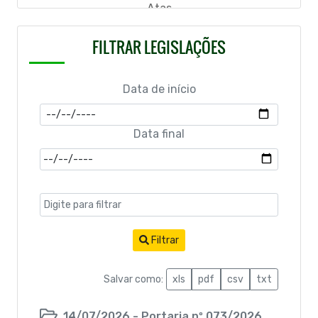
Atas
Código Tributario
FILTRAR LEGISLAÇÕES
Ofícios
Data de início
LGPD
Resolução
Data final
Lei de Acesso à Informação
Filtrar
Salvar como:
xls
pdf
csv
txt
14/07/2026 - Portaria nº 073/2026