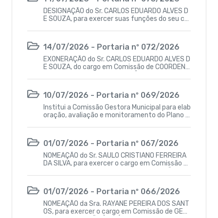
DESIGNAÇÃO do Sr. CARLOS EDUARDO ALVES D
E SOUZA, para exercer suas funções do seu car
go de AUXILIAR DE SERVIÇO GERAIS, à Secretar
ia de Educação do município, podendo ser realo
cado para outra Secretaria, a critério da admin
14/07/2026 - Portaria nº 072/2026
istração municipal em função das necessidade
s do município.
EXONERAÇÃO do Sr. CARLOS EDUARDO ALVES D
E SOUZA, do cargo em Comissão de COORDENA
DOR DE CONTROLE E OPERAÇÕES E SUPRIMENT
OS - CC-5, vinculado à Secretaria de Infraestr
utura e Agricultura do Município de Juripiranga
10/07/2026 - Portaria nº 069/2026
-PB.
Institui a Comissão Gestora Municipal para elab
oração, avaliação e monitoramento do Plano M
unicipal de Educação (2026 - 2036), responsá
vel por definir metas, estratégias e prioridades
para a educação municipal.
01/07/2026 - Portaria nº 067/2026
NOMEAÇÃO do Sr. SAULO CRISTIANO FERREIRA
DA SILVA, para exercer o cargo em Comissão d
e COORDENADOR DO SERVIÇO DE ATENÇÃO DO
MICILIAR – SAD – SMS- CC-3.1, vinculado à Secr
etaria Municipal de Saúde de Juripiranga-PB.
01/07/2026 - Portaria nº 066/2026
NOMEAÇÃO da Sra. RAYANE PEREIRA DOS SANT
OS, para exercer o cargo em Comissão de GER