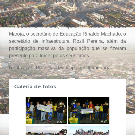
grande arquibancada para comportar os torcedores.
Na ocasião, estiveram presentes o prefeito Tom
Maroja, o vice-prefeito Dr. Marcos Henrique, o
secretário de Cultura, Esporte e Turismo Romero
Maroja, o secretário de Educação Rinaldo Machado, o
secretário de infraestrutura Rozil Pereira, além da
participação massiva da população que se fizeram
presente para torcer pelos seus times.
Realização: Prefeitura Municipal de Juripiranga.
Galeria de fotos