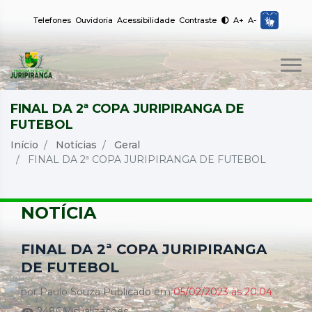
Telefones
Ouvidoria
Acessibilidade
Contraste
A+
A-
FINAL DA 2ª COPA JURIPIRANGA DE
FUTEBOL
Início
Notícias
Geral
FINAL DA 2ª COPA JURIPIRANGA DE FUTEBOL
NOTÍCIA
FINAL DA 2ª COPA JURIPIRANGA
DE FUTEBOL
por Paulo Souza Publicado em
05/02/2023 às 20:04
2486 Visualizações