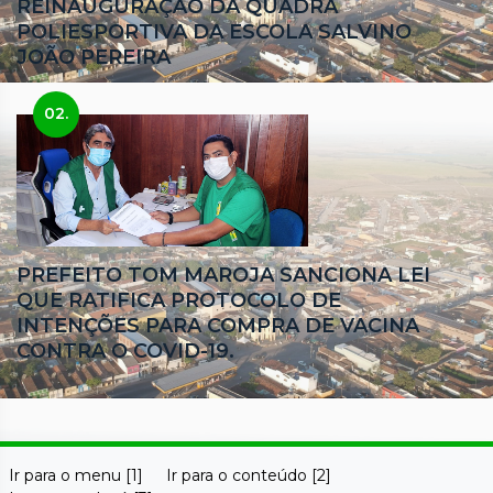
REINAUGURAÇÃO DA QUADRA
POLIESPORTIVA DA ESCOLA SALVINO
JOÃO PEREIRA
02.
PREFEITO TOM MAROJA SANCIONA LEI
QUE RATIFICA PROTOCOLO DE
INTENÇÕES PARA COMPRA DE VACINA
CONTRA O COVID-19.
Ir para o menu [1]
Ir para o conteúdo [2]