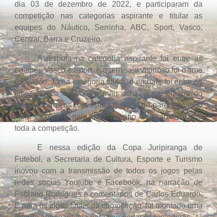
dia 03 de dezembro de 2022, e participaram da
competição nas categorias aspirante e titular as
equipes do Náutico, Serrinha, ABC, Sport, Vasco,
Central, Barra e Cruzeiro.
A disputa na categoria aspirante foi entre as
equipes Vasco e Sport, e quem saiu vitorioso foi o time
do Vasco. Já na categoria titular, o embate foi entre os
times Vasco e Sport, e mais uma vez a equipe do
Vasco. Todos os participantes estão de parabéns pelo
nível técnico e pelo desempenho mostrado durante
toda a competição.
E nessa edição da Copa Juripiranga de
Futebol, a Secretaria de Cultura, Esporte e Turismo
inovou com a transmissão de todos os jogos pelas
redes socias Youtube e Facebook, na narração de
Fabiano Rodrigues e comentários de Carlos Eduardo.
E para os jogos finais da competição, foi montado uma