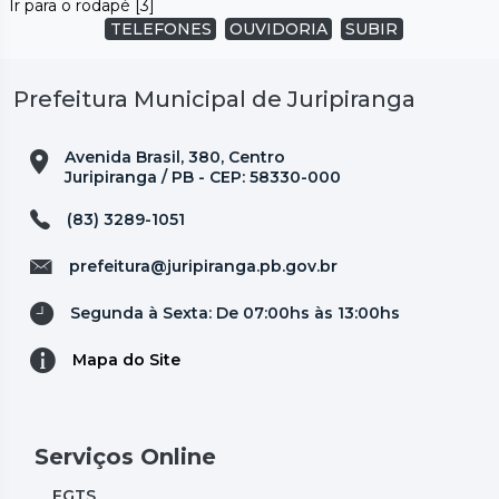
Ir para o rodapé [3]
TELEFONES
OUVIDORIA
SUBIR
Prefeitura Municipal de Juripiranga
Avenida Brasil, 380, Centro
Juripiranga / PB - CEP: 58330-000
(83) 3289-1051
prefeitura@juripiranga.pb.gov.br
Segunda à Sexta: De 07:00hs às 13:00hs
Mapa do Site
Serviços Online
FGTS