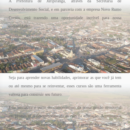
A Prefeitura de Juripiranga, através da Secretaria de
Desenvolvimento Social, e em parceria com a empresa Novo Rumo
Cursos, está trazendo uma oportunidade incrível para nossa
comunidade!
As inscrições serão de 13 a 24 de maio, no CRAS do município. Os
documentos necessários são RG, CPF e comprovante de residência.
Estamos oferecendo uma variedade de cursos profissionalizantes
para ajudar você a crescer e se destacar no mercado de trabalho.
Seja para aprender novas habilidades, aprimorar as que você já tem
ou até mesmo para se reinventar, esses cursos são uma ferramenta
valiosa para construir seu futuro.
Esta iniciativa é parte do compromisso da nossa gestão municipal
em promover o desenvolvimento através da educação. Acreditamos
que investir em qualificação profissional é investir no progresso de