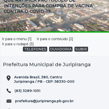
QUE RATIFICA PROTOCOLO DE
INTENÇÕES PARA COMPRA DE VACINA
CONTRA O COVID-19.
Ir para o menu [1]
Ir para o conteúdo [2]
Ir para o rodapé [3]
TELEFONES
OUVIDORIA
SUBIR
Prefeitura Municipal de Juripiranga
Avenida Brasil, 380, Centro
Juripiranga / PB - CEP: 58330-000
(83) 3289-1051
prefeitura@juripiranga.pb.gov.br