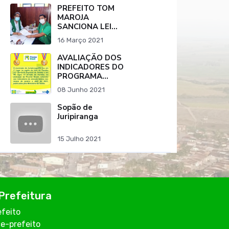
PEREIRA
PREFEITO TOM
MAROJA
SANCIONA LEI
QUE RATIFICA
16 Março 2021
PROTOCOLO DE
INTENÇÕES PARA
AVALIAÇÃO DOS
COMPRA DE
INDICADORES DO
VACINA CONTRA
PROGRAMA
O COVID-19.
PREVINE BRASIL
08 Junho 2021
DO MUNICÍPIO DE
JURIPIRANGA-PB
Sopão de
Juripiranga
15 Julho 2021
Prefeitura
efeito
ce-prefeito