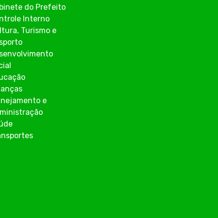
binete do Prefeito
ntrole Interno
ltura, Turismo e
sporto
senvolvimento
cial
ucação
nanças
anejamento e
ministração
úde
ansportes