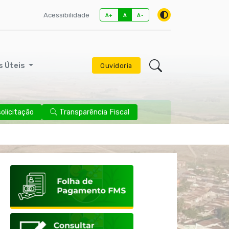
Acessibilidade
A+
A
A-
s Úteis
Ouvidoria
licitação
Transparência Fiscal