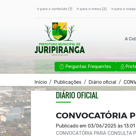
Ir para o conteúdo [1]
Ir para o menu [2]
Ir para o rodap
A Ci
Perguntas Frequentes
Prot
Início
Publicações
Diário oficial
CONV
DIÁRIO OFICIAL
CONVOCATÓRIA P
Publicado em
03/06/2025 às 13:01
CONVOCATÓRIA PARA CONSULTA P