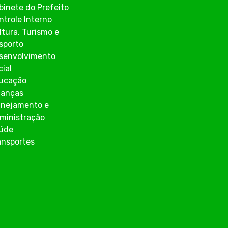
binete do Prefeito
ntrole Interno
ltura, Turismo e
sporto
senvolvimento
cial
ucação
nanças
anejamento e
ministração
úde
ansportes