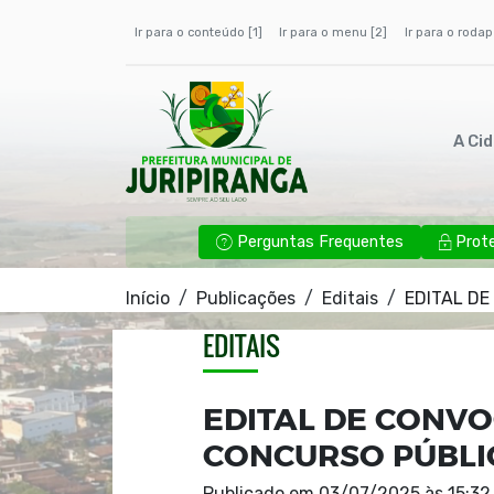
Ir para o conteúdo [1]
Ir para o menu [2]
Ir para o rodap
A Ci
Perguntas Frequentes
Prot
Início
Publicações
Editais
EDITAL DE
EDITAIS
EDITAL DE CONVO
CONCURSO PÚBLIC
Publicado em
03/07/2025 às 15:32