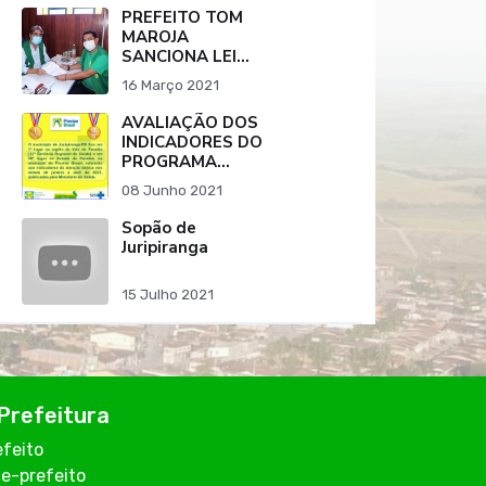
PEREIRA
PREFEITO TOM
MAROJA
SANCIONA LEI
QUE RATIFICA
16 Março 2021
PROTOCOLO DE
INTENÇÕES PARA
AVALIAÇÃO DOS
COMPRA DE
INDICADORES DO
VACINA CONTRA
PROGRAMA
O COVID-19.
PREVINE BRASIL
08 Junho 2021
DO MUNICÍPIO DE
JURIPIRANGA-PB
Sopão de
Juripiranga
15 Julho 2021
Prefeitura
efeito
ce-prefeito