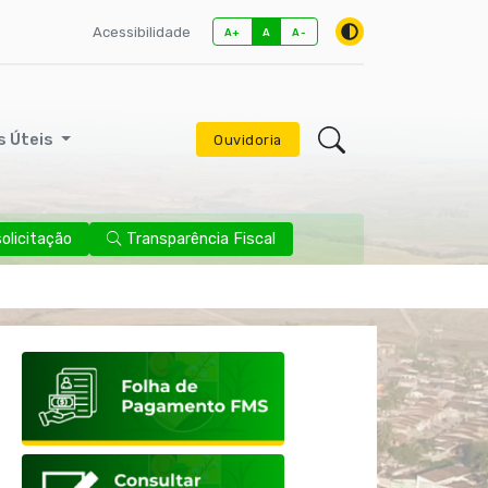
Acessibilidade
A+
A
A-
s Úteis
Ouvidoria
licitação
Transparência Fiscal