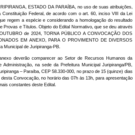
PIRANGA, ESTADO DA PARAÍBA, no uso de suas atribuições, 
 Constituição Federal, de acordo com o art. 60, inciso VIII da Lei 
que regem a espécie e considerando a homologação do resultado 
e Provas e Títulos. Objeto do Edital Normativo, que se deu através 
de OUTUBRO de 2024, TORNA PÚBLICO A CONVOCAÇÃO DOS 
ONADOS EM ANEXO, PARA O PROVIMENTO DE DIVERSOS 
a Municipal de Juripiranga-PB.
 anexo deverão comparecer ao Setor de Recursos Humanos da 
 Administração, na sede da Prefeitura Municipal Juripiranga/PB, 
Juripiranga – Paraíba, CEP 58.330-000, no prazo de 15 (quinze) dias 
o desta Convocação, no horário das 07h às 13h, para apresentação 
ais constantes deste Edital.