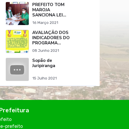
PEREIRA
PREFEITO TOM
MAROJA
SANCIONA LEI
QUE RATIFICA
16 Março 2021
PROTOCOLO DE
INTENÇÕES PARA
AVALIAÇÃO DOS
COMPRA DE
INDICADORES DO
VACINA CONTRA
PROGRAMA
O COVID-19.
PREVINE BRASIL
08 Junho 2021
DO MUNICÍPIO DE
JURIPIRANGA-PB
Sopão de
Juripiranga
15 Julho 2021
Prefeitura
efeito
ce-prefeito