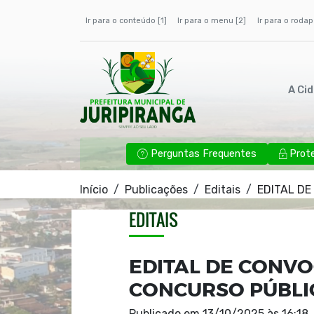
Ir para o conteúdo [1]
Ir para o menu [2]
Ir para o rodap
A Ci
Perguntas Frequentes
Prot
Início
Publicações
Editais
EDITAL DE
EDITAIS
EDITAL DE CONVO
CONCURSO PÚBLIC
Publicado em
13/10/2025 às 16:18