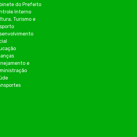
binete do Prefeito
ntrole Interno
ltura, Turismo e
sporto
senvolvimento
cial
ucação
nanças
anejamento e
ministração
úde
ansportes