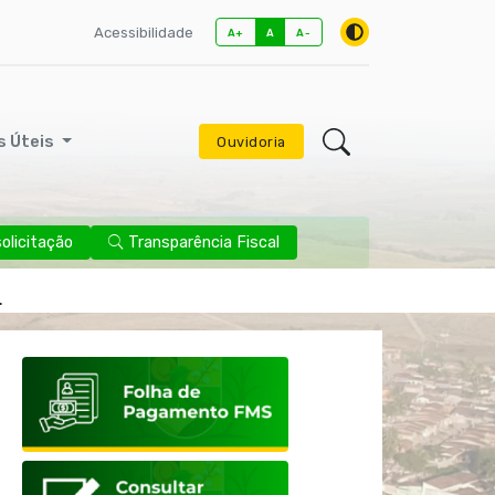
Acessibilidade
A+
A
A-
s Úteis
Ouvidoria
licitação
Transparência Fiscal