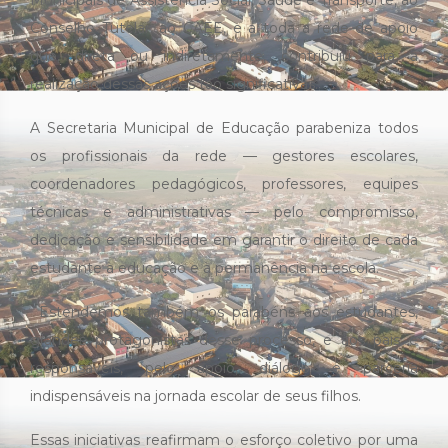
Municipais de Assistência Social, Saúde e Transporte, ao
Conselho Tutelar, ao CAEE, e a toda a rede de apoio
que, direta ou indiretamente, contribuiu para a
realização dessas ações tão significativas.
A Secretaria Municipal de Educação parabeniza todos
os profissionais da rede — gestores escolares,
coordenadores pedagógicos, professores, equipes
técnicas e administrativas — pelo compromisso,
dedicação e sensibilidade em garantir o direito de cada
estudante à educação e à permanência na escola.
Estendemos também os parabéns aos estudantes,
grandes protagonistas desse processo, e aos pais e
responsáveis, pelo apoio, diálogo e parceria
indispensáveis na jornada escolar de seus filhos.
Essas iniciativas reafirmam o esforço coletivo por uma