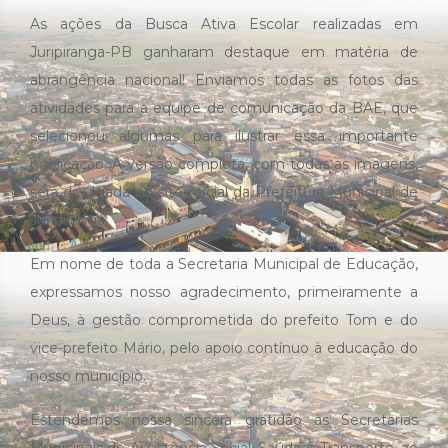
As ações da Busca Ativa Escolar realizadas em
Juripiranga-PB ganharam destaque em matéria de
abrangência nacional! Enviamos todas as fotos das
atividades para a equipe de comunicação da BAE, que
selecionou algumas para ilustrar essa importante
publicação. A versão completa, com todas as imagens,
será divulgada no site oficial da Prefeitura Municipal de
Juripiranga.
Em nome de toda a Secretaria Municipal de Educação,
expressamos nosso agradecimento, primeiramente a
Deus, à gestão comprometida do prefeito Tom e do
vice-prefeito Mário, pelo apoio contínuo à educação do
nosso município.
Estendemos nossa sincera gratidão às Secretarias