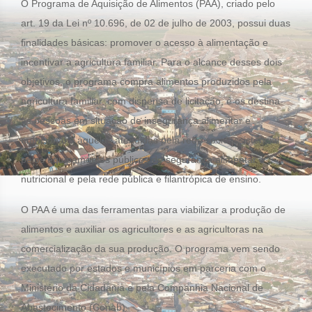
O Programa de Aquisição de Alimentos (PAA), criado pelo
art. 19 da Lei nº 10.696, de 02 de julho de 2003, possui duas
finalidades básicas: promover o acesso à alimentação e
incentivar a agricultura familiar. Para o alcance desses dois
objetivos, o programa compra alimentos produzidos pela
agricultura familiar, com dispensa de licitação, e os destina
às pessoas em situação de insegurança alimentar e
nutricional e àquelas atendidas pela rede socioassistencial,
pelos equipamentos públicos de segurança alimentar e
nutricional e pela rede pública e filantrópica de ensino.
O PAA é uma das ferramentas para viabilizar a produção de
alimentos e auxiliar os agricultores e as agricultoras na
comercialização da sua produção. O programa vem sendo
executado por estados e municípios em parceria com o
Ministério da Cidadania e pela Companhia Nacional de
Abastecimento (Conab).