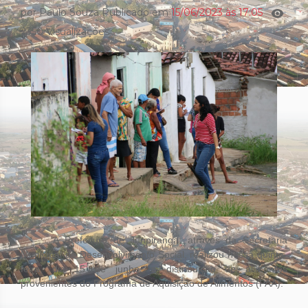
por Paulo Souza Publicado em
15/06/2023 às 17:05
2350 Visualizações
A Prefeitura de Juripiranga, através da Secretaria
Municipal de Desenvolvimento Social, realizou nessa quinta-
feira, dia 15 de junho, a distribuição de alimentos
provenientes do Programa de Aquisição de Alimentos (PAA).