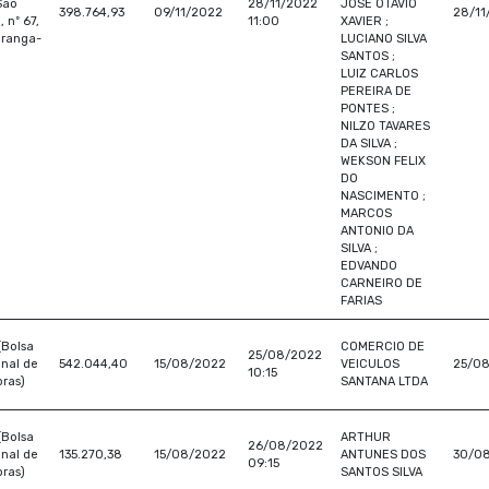
São
28/11/2022
JOSE OTAVIO
398.764,93
09/11/2022
28/11
, nº 67,
11:00
XAVIER ;
iranga-
LUCIANO SILVA
SANTOS ;
LUIZ CARLOS
PEREIRA DE
PONTES ;
NILZO TAVARES
DA SILVA ;
WEKSON FELIX
DO
NASCIMENTO ;
MARCOS
ANTONIO DA
SILVA ;
EDVANDO
CARNEIRO DE
FARIAS
(Bolsa
COMERCIO DE
25/08/2022
nal de
542.044,40
15/08/2022
VEICULOS
25/0
10:15
ras)
SANTANA LTDA
(Bolsa
ARTHUR
26/08/2022
nal de
135.270,38
15/08/2022
ANTUNES DOS
30/0
09:15
ras)
SANTOS SILVA