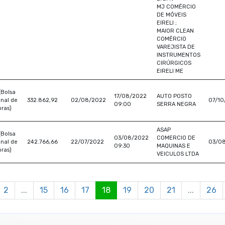
MJ COMÉRCIO
DE MÓVEIS
EIRELI ;
MAIOR CLEAN
COMÉRCIO
VAREJISTA DE
INSTRUMENTOS
CIRÚRGICOS
EIRELI ME
(Bolsa
17/08/2022
AUTO POSTO
nal de
332.862,92
02/08/2022
07/10
09:00
SERRA NEGRA
ras)
ASAP
(Bolsa
03/08/2022
COMERCIO DE
nal de
242.766,66
22/07/2022
03/0
09:30
MAQUINAS E
ras)
VEICULOS LTDA
2
...
15
16
17
18
19
20
21
...
26