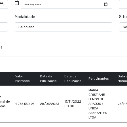
Modalidade
Sit
os
Valor
Data da
Data da
Data 
Participantes
Estimado
Publicação
Realização
Homo
MARIA
CRISTIANE
o
LEMOS DE
nal de
17/11/2022
1.276.550,95
28/03/2023
ARAÚJO ;
25/11
ras
00:00
UNICA
)
SANEANTES
LTDA