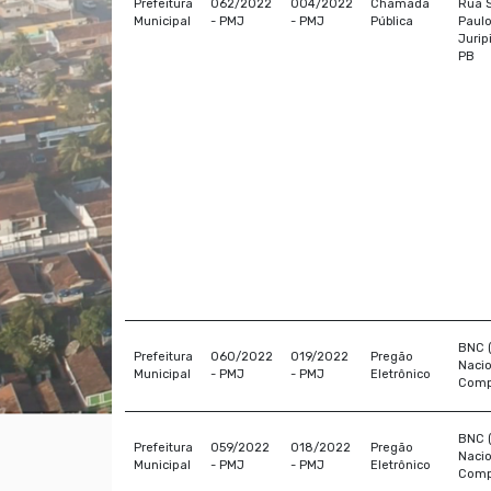
Prefeitura
062/2022
004/2022
Chamada
Rua 
Municipal
- PMJ
- PMJ
Pública
Paulo
Jurip
PB
BNC 
Prefeitura
060/2022
019/2022
Pregão
Nacio
Municipal
- PMJ
- PMJ
Eletrônico
Comp
BNC 
Prefeitura
059/2022
018/2022
Pregão
Nacio
Municipal
- PMJ
- PMJ
Eletrônico
Comp