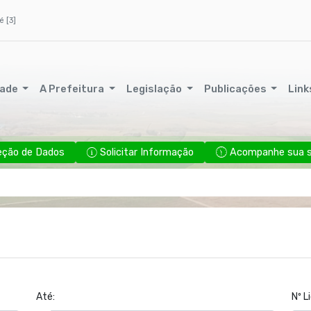
é [3]
dade
A Prefeitura
Legislação
Publicações
Link
eção de Dados
Solicitar Informação
Acompanhe sua so
Até:
Nº L