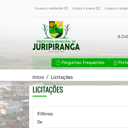
Ir para o conteúdo [1]
Ir para o menu [2]
Ir para o rodap
A Ci
Perguntas Frequentes
Prot
Início
Licitações
LICITAÇÕES
Filtros:
De: