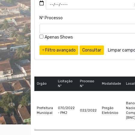
Nº Processo
Apenas Shows
Filtro avançado
Consultar
Limpar camp
Licitação
Processo
Orgão
Modalidade
Local
Nº
Nº
Banc
Prefeitura
070/2022
Pregão
Nacio
022/2022
Municipal
- PMJ
Eletrônico
Comp
(BNC