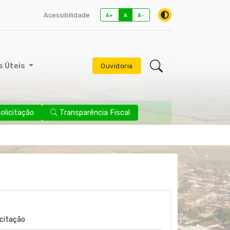
Acessibilidade
A+
A
A-
s Úteis
Ouvidoria
licitação
Transparência Fiscal
icitação