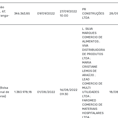
São
PR
, 67,
27/09/2022
346.363,85
09/09/2022
CONSTRUÇÕES
28/0
ranga-
10:00
LTDA
L. SILVA
MARQUES
COMERCIO DE
ALIMENTOS ;
VIVA
DISTRIBUIDORA
DE PRODUTOS
LTDA ;
MARIA
CRISTIANE
LEMOS DE
ARAÚJO ;
LEAO
COMERCIO DE
(Bolsa
MULTI
16/08/2022
nal de
1.383.978,18
01/08/2022
UTILIDADES
18/0
09:30
ras)
LTDA ;
FAROMED
COMERCIO DE
MATERIAIS
HOSPITALARES
LTDA ;