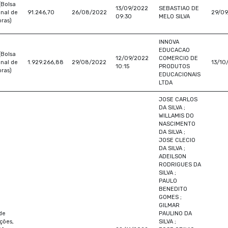
(Bolsa
13/09/2022
SEBASTIAO DE
nal de
91.246,70
26/08/2022
29/09
09:30
MELO SILVA
ras)
INNOVA
EDUCACAO
(Bolsa
12/09/2022
COMERCIO DE
nal de
1.929.266,88
29/08/2022
13/10
10:15
PRODUTOS
ras)
EDUCACIONAIS
LTDA
JOSE CARLOS
DA SILVA ;
WILLAMIS DO
NASCIMENTO
DA SILVA ;
JOSE CLECIO
DA SILVA ;
ADEILSON
RODRIGUES DA
SILVA ;
PAULO
BENEDITO
GOMES ;
GILMAR
de
PAULINO DA
ações,
SILVA ;