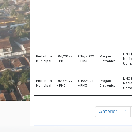
BNC 
Prefeitura
055/2022
016/2022
Pregão
Nacio
Municipal
- PMJ
- PMJ
Eletrônico
Comp
BNC 
Prefeitura
054/2022
015/2021
Pregão
Nacio
Municipal
- PMJ
- PMJ
Eletrônico
Comp
Anterior
1