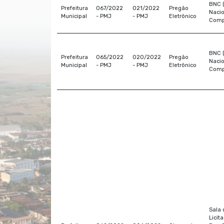
BNC 
Prefeitura
067/2022
021/2022
Pregão
Nacio
Municipal
- PMJ
- PMJ
Eletrônico
Comp
BNC 
Prefeitura
065/2022
020/2022
Pregão
Nacio
Municipal
- PMJ
- PMJ
Eletrônico
Comp
Sala 
Licit