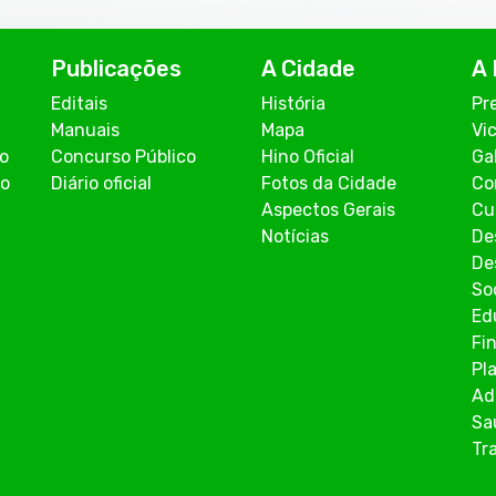
Publicações
A Cidade
A 
Editais
História
Pr
Manuais
Mapa
Vi
co
Concurso Público
Hino Oficial
Ga
ão
Diário oficial
Fotos da Cidade
Co
Aspectos Gerais
Cu
Notícias
De
De
So
Ed
Fi
Pl
Ad
Sa
Tr