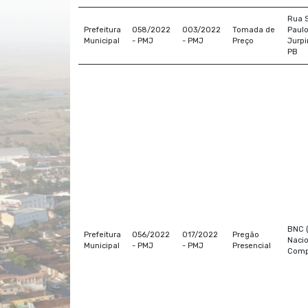
Rua 
Prefeitura
058/2022
003/2022
Tomada de
Paulo
Municipal
- PMJ
- PMJ
Preço
Jurpi
PB
BNC 
Prefeitura
056/2022
017/2022
Pregão
Nacio
Municipal
- PMJ
- PMJ
Presencial
Comp