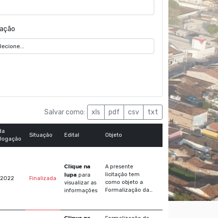
uação
Salvar como:
xls
pdf
csv
txt
da
Situação
Edital
Objeto
logação
Clique na
A presente
lupa
licitação tem
para
/2022
Finalizada
como objeto a
visualizar as
Formalização da
informações
Ata de Registro de
Preços visando
aquisição de
Clique na